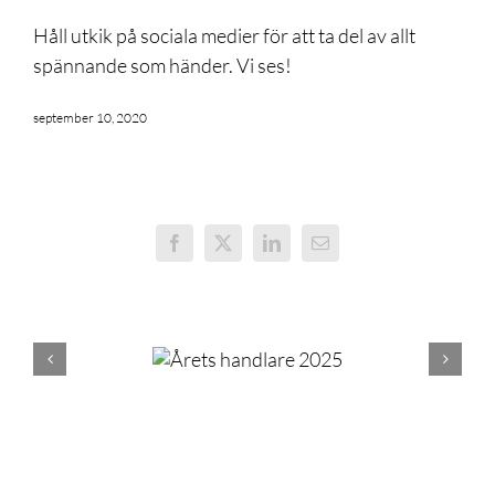
Håll utkik på sociala medier för att ta del av allt
spännande som händer. Vi ses!
september 10, 2020
Facebook
X
LinkedIn
E-
post
Årets handlare 2025
20% rabatt på ett helt köp av studentkläder