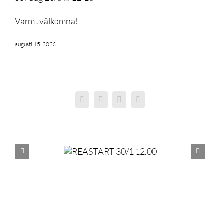
Varmt välkomna!
augusti 15, 2023
Facebook
X
LinkedIn
E-
post
ASTART 30/1 12.00