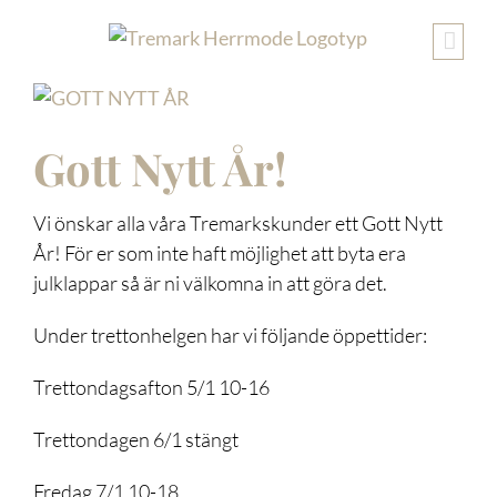
Fortsätt
till
innehållet
VISA
STÖRRE
Gott Nytt År!
BILD
Vi önskar alla våra Tremarkskunder ett Gott Nytt
År! För er som inte haft möjlighet att byta era
julklappar så är ni välkomna in att göra det.
Under trettonhelgen har vi följande öppettider:
Trettondagsafton 5/1 10-16
Trettondagen 6/1 stängt
Fredag 7/1 10-18