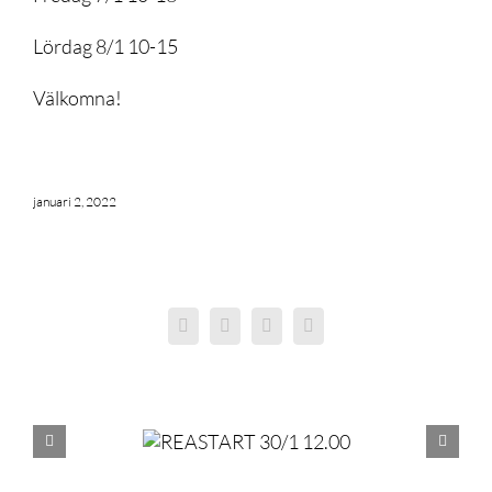
Lördag 8/1 10-15
Välkomna!
januari 2, 2022
Facebook
X
LinkedIn
E-
post
ASTART 30/1 12.00